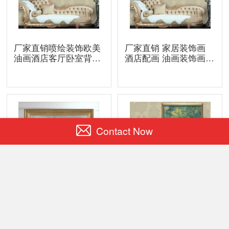
厂家直销喷绘装饰欧美
厂家直销 家居装饰画
油画酒店客厅卧室背景
酒店配画 油画装饰画厂
装饰丰收挂画壁画
家 大堂客厅壁画
Contact Now
欧索名画客厅酒店会所
厂家直销 客厅装饰油画
娱乐场所配画写实装饰
室内装饰挂画林间小屋
Facebook
Twitter
Pinterest
LinkedIn
画山水风景油画欧式
壁画 批发