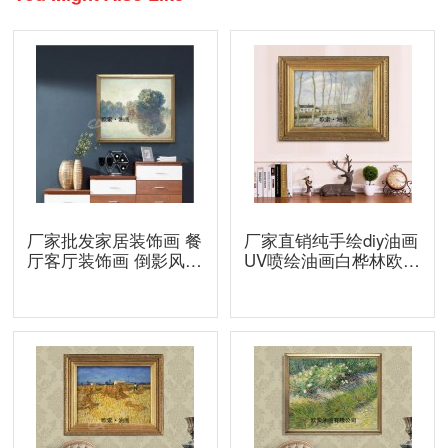
厂家批发家居装饰画 餐
厂家直销纯手绘diy油画
厅客厅装饰画 倒影风景
UV喷绘油画白桦林欧索
画工艺画
订制