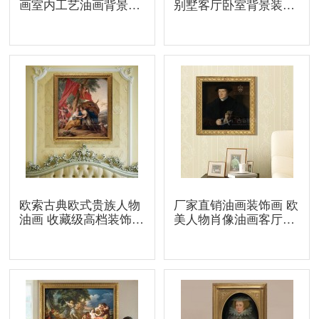
画室内工艺油画背景装
别墅客厅卧室背景装饰
饰画欧美人物油画批发
人物油画挂画壁画
欧索古典欧式贵族人物
厂家直销油画装饰画 欧
油画 收藏级高档装饰画
美人物肖像油画客厅装
经典欧洲名画临摹
饰画室内装饰画 批发