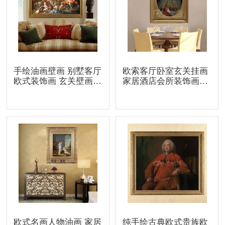
手绘油画壁画 别墅客厅
欧索客厅卧室玄关挂画
欧式装饰画 玄关壁画
家居酒店会所装饰画名
宫廷建筑油画定制
画抽象人物油画批发
欧式名画人物油画 家居
纯手绘古典欧式贵族欧