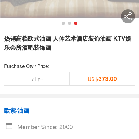
热销高档欧式油画 人体艺术酒店装饰油画 KTV娱
乐会所酒吧装饰画
Purchase Qty / Price:
373.00
≥1 件
US $
欧索·油画
Member Since: 2000