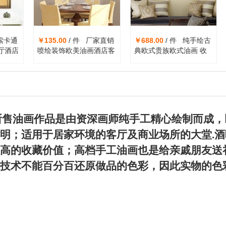
索卡通
￥135.00
/ 件 厂家直销
￥688.00
/ 件 纯手绘古
厅酒店
喷绘装饰欧美油画酒店客
典欧式贵族欧式油画 收
油画画
厅卧室背景装饰皇族贵气
藏级高档装饰画 经典欧
挂画壁画
洲名画临摹
所售油画作品是由资深画师纯手工精心绘制而成，
明；适用于居家环境的客厅及商业场所的大堂.
高的收藏价值；高档手工油画也是给亲戚朋友送
技术不能百分百还原做品的色彩，因此实物的色