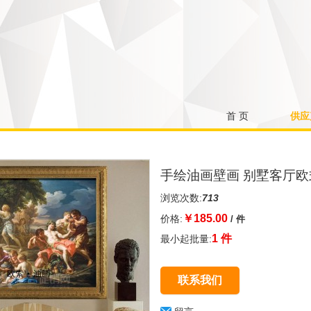
首 页
供应
手绘油画壁画 别墅客厅欧
浏览次数:
713
￥
185.00
价格:
/ 件
1 件
最小起批量:
联系我们