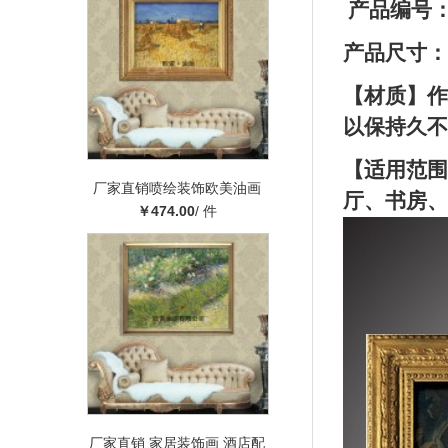
产品编号： 
产品尺寸：
【材质】作
以保持久不
【适用范围
厂家直销喷绘装饰欧美油画
厅、书房、
酒店客厅卧室背景装饰丰收
￥474.00
/ 件
挂画壁画
厂家直销 家居装饰画 酒店配