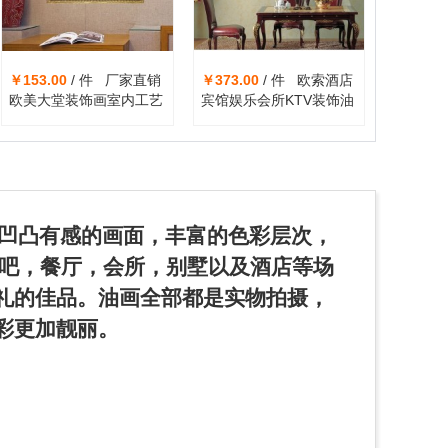
￥153.00
/ 件 厂家直销
￥373.00
/ 件 欧索酒店
欧美大堂装饰画室内工艺
宾馆娱乐会所KTV装饰油
油画背景装饰画欧美人物
画挂画仿真人体艺术裸艺
油画批发
油画壁画
凹凸有感的画面，丰富的色彩层次，
酒吧，餐厅，会所，别墅以及酒店等场
礼的佳品。油画全部都是实物拍摄，
彩更加靓丽。