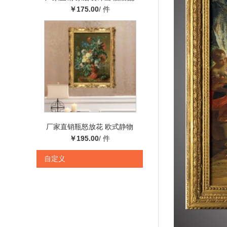
画 油画装饰画厂家 大堂客厅
￥175.00
/ 件
壁画
厂家直销瓶怒放花 欧式静物
花瓶写实油画客厅油画 纯手
￥195.00
/ 件
绘
自定义