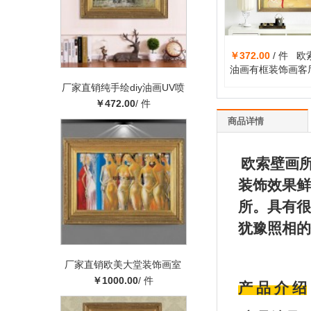
￥372.00
/ 件 欧
油画有框装饰画客
卧室装饰油画壁画
厂家直销纯手绘diy油画UV喷
芯批发
绘油画白桦林欧索订制
￥472.00
/ 件
商品详情
欧索壁画
装饰效果鲜
所。具有很
犹豫照相的
厂家直销欧美大堂装饰画室
内工艺油画背景装饰画欧美
￥1000.00
/ 件
产 品 介 绍
人物油画批发